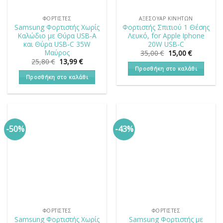
ΦΟΡΤΙΣΤΈΣ
ΑΞΕΣΟΥΑΡ ΚΙΝΗΤΩΝ
Samsung Φορτιστής Χωρίς
Φορτιστής Σπιτιού 1 Θέσης
Καλώδιο με Θύρα USB-A
Λευκό, for Apple Iphone
και Θύρα USB-C 35W
20W USB-C
Μαύρος
Original
Η
35,00
€
15,00
€
price
τρέχουσα
Original
Η
25,80
€
13,99
€
was:
τιμή
price
τρέχουσα
Προσθήκη στο καλάθι
35,00 €.
είναι:
was:
τιμή
Προσθήκη στο καλάθι
15,00 €.
25,80 €.
είναι:
13,99 €.
-50%
-43%
ΦΟΡΤΙΣΤΈΣ
ΦΟΡΤΙΣΤΈΣ
Samsung Φορτιστής Χωρίς
Samsung Φορτιστής με