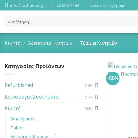
Skip
info@techartist.gr
2313051798
Σύνδεση / Εγγραφή
to
content
Αναζήτηση
για:
Κινητά
/
Αξεσουαρ Κινητων
/
Τζάμια Κινητών
Κατηγορίες Προϊόντων
-50%
Refurbished
(108)
Καινούργια Συστήματα
(153)
Κινητά
(525)
Smartphone
Tablet
Αξεσουαρ Κινητων