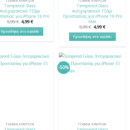
ΤΖΆΜΙΑ ΚΙΝΗΤΏΝ
ΤΖΆΜΙΑ ΚΙΝΗΤΏΝ
Tempered Glass
Tempered Glass
Αντιχαρακτικό Τζάμι
Αντιχαρακτικό Τζάμι
τασίας για iPhone 16 Pro
Προστασίας για iPhone 16 Pro
Max
Original
Η
9,99
€
4,99
€
price
τρέχουσα
Original
Η
9,99
€
4,99
€
was:
τιμή
price
τρέχουσα
Προσθήκη στο καλάθι
9,99 €.
είναι:
was:
τιμή
Προσθήκη στο καλάθι
4,99 €.
9,99 €.
είναι:
4,99 €.
-50%
ΤΖΆΜΙΑ ΚΙΝΗΤΏΝ
ΤΖΆΜΙΑ ΚΙΝΗΤΏΝ
Tempered Glass
Tempered Glass