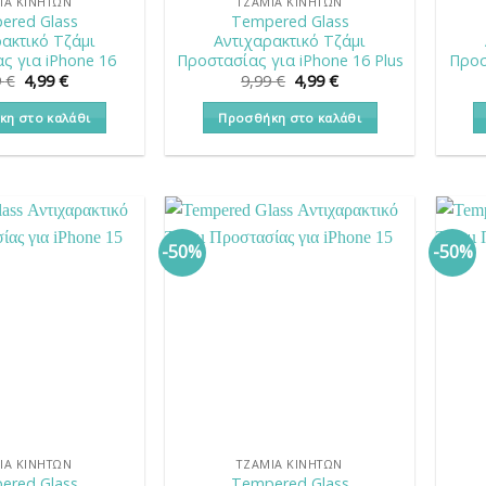
ΙΑ ΚΙΝΗΤΏΝ
ΤΖΆΜΙΑ ΚΙΝΗΤΏΝ
ered Glass
Tempered Glass
ακτικό Τζάμι
Αντιχαρακτικό Τζάμι
ς για iPhone 16
Προστασίας για iPhone 16 Plus
Προσ
Original
Η
Original
Η
9
€
4,99
€
9,99
€
4,99
€
price
τρέχουσα
price
τρέχουσα
was:
τιμή
was:
τιμή
κη στο καλάθι
Προσθήκη στο καλάθι
9,99 €.
είναι:
9,99 €.
είναι:
4,99 €.
4,99 €.
-50%
-50%
ΙΑ ΚΙΝΗΤΏΝ
ΤΖΆΜΙΑ ΚΙΝΗΤΏΝ
ered Glass
Tempered Glass