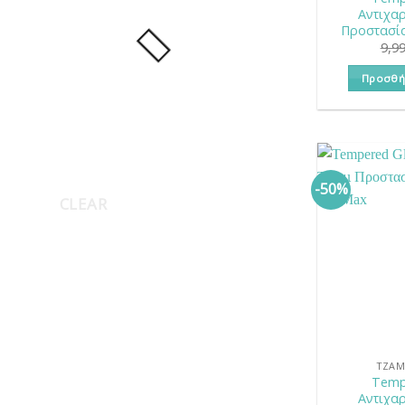
Αντιχαρ
Προστασία
9,9
Προσθή
-50%
CLEAR
ΤΖΆΜ
Temp
Αντιχαρ