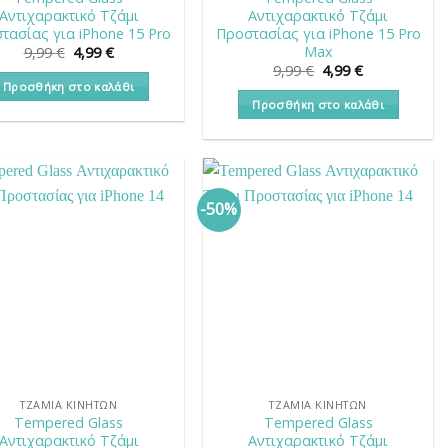
Αντιχαρακτικό Τζάμι
Αντιχαρακτικό Τζάμι
τασίας για iPhone 15 Pro
Προστασίας για iPhone 15 Pro
Max
Original
Η
9,99
€
4,99
€
price
τρέχουσα
Original
Η
9,99
€
4,99
€
was:
τιμή
price
τρέχουσα
Προσθήκη στο καλάθι
9,99 €.
είναι:
was:
τιμή
Προσθήκη στο καλάθι
4,99 €.
9,99 €.
είναι:
4,99 €.
-50%
ΤΖΆΜΙΑ ΚΙΝΗΤΏΝ
ΤΖΆΜΙΑ ΚΙΝΗΤΏΝ
Tempered Glass
Tempered Glass
Αντιχαρακτικό Τζάμι
Αντιχαρακτικό Τζάμι