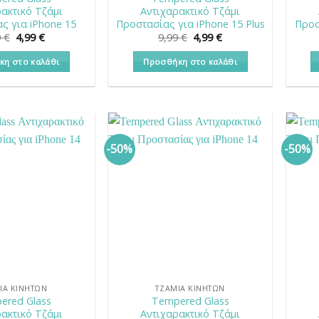
ακτικό Τζάμι
Αντιχαρακτικό Τζάμι
ς για iPhone 15
Προστασίας για iPhone 15 Plus
Προσ
Original
Η
Original
Η
9
€
4,99
€
9,99
€
4,99
€
price
τρέχουσα
price
τρέχουσα
was:
τιμή
was:
τιμή
κη στο καλάθι
Προσθήκη στο καλάθι
9,99 €.
είναι:
9,99 €.
είναι:
4,99 €.
4,99 €.
-50%
-50%
ΙΑ ΚΙΝΗΤΏΝ
ΤΖΆΜΙΑ ΚΙΝΗΤΏΝ
ered Glass
Tempered Glass
ακτικό Τζάμι
Αντιχαρακτικό Τζάμι