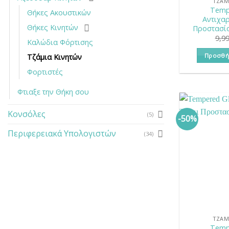
ΤΖΆΜ
Temp
Θήκες Ακουστικών
Αντιχαρ
Θήκες Κινητών
Προστασία
9,9
Καλώδια Φόρτισης
Προσθή
Τζάμια Κινητών
Φορτιστές
Φτιαξε την Θήκη σου
Κονσόλες
(5)
-50%
Περιφερειακά Υπολογιστών
(34)
ΤΖΆΜ
Temp