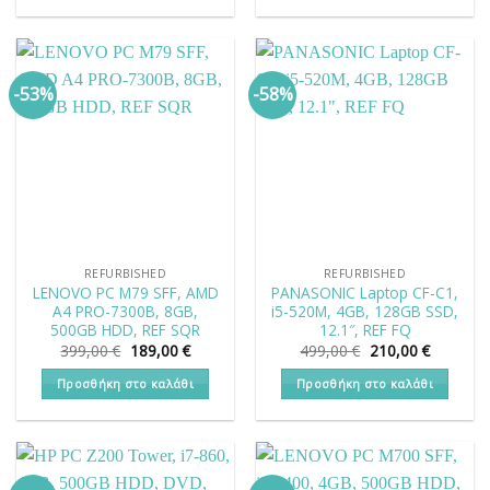
169,00 €.
179,00 €
-53%
-58%
REFURBISHED
REFURBISHED
LENOVO PC M79 SFF, AMD
PANASONIC Laptop CF-C1,
A4 PRO-7300B, 8GB,
i5-520M, 4GB, 128GB SSD,
500GB HDD, REF SQR
12.1″, REF FQ
Original
Η
Original
Η
399,00
€
189,00
€
499,00
€
210,00
€
price
τρέχουσα
price
τρέχουσ
was:
τιμή
was:
τιμή
Προσθήκη στο καλάθι
Προσθήκη στο καλάθι
399,00 €.
είναι:
499,00 €.
είναι:
189,00 €.
210,00 €