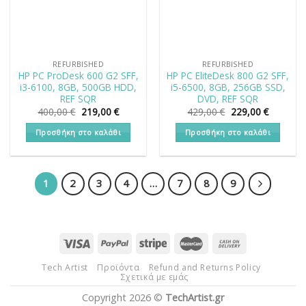
REFURBISHED
REFURBISHED
HP PC ProDesk 600 G2 SFF,
HP PC EliteDesk 800 G2 SFF,
i3-6100, 8GB, 500GB HDD,
i5-6500, 8GB, 256GB SSD,
REF SQR
DVD, REF SQR
Original
Η
Original
Η
400,00
€
219,00
€
429,00
€
229,00
€
price
τρέχουσα
price
τρέχουσ
was:
τιμή
was:
τιμή
Προσθήκη στο καλάθι
Προσθήκη στο καλάθι
400,00 €.
είναι:
429,00 €.
είναι:
219,00 €.
229,00 €
1
2
3
4
…
7
8
9
Tech Artist
Προϊόντα
Refund and Returns Policy
Σχετικά με εμάς
Copyright 2026 ©
TechArtist.gr