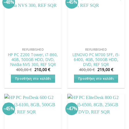
-48%
-45%
REFURBISHED
REFURBISHED
HP PC Z200 Tower, i7-860,
LENOVO PC M700 SFF, i5-
4GB, 500GB HDD, DVD,
6400, 4GB, 500GB HDD,
Nvidia NVS 300, REF SQR
DVD, REF SQR
Original
Η
Original
Η
400,00
€
210,00
€
400,00
€
219,00
€
price
τρέχουσα
price
τρέχουσ
was:
τιμή
was:
τιμή
Προσθήκη στο καλάθι
Προσθήκη στο καλάθι
400,00 €.
είναι:
400,00 €.
είναι:
210,00 €.
219,00 €
-45%
-47%