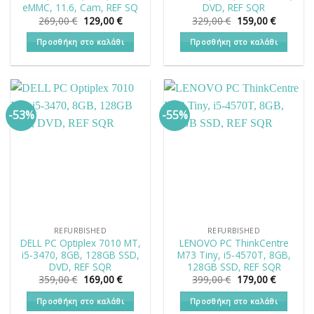
eMMC, 11.6, Cam, REF SQ
DVD, REF SQR
Original
Η
Original
Η
269,00
€
129,00
€
329,00
€
159,00
€
price
τρέχουσα
price
τρέχουσ
was:
τιμή
was:
τιμή
Προσθήκη στο καλάθι
Προσθήκη στο καλάθι
269,00 €.
είναι:
329,00 €.
είναι:
129,00 €.
159,00 €
-53%
-55%
REFURBISHED
REFURBISHED
DELL PC Optiplex 7010 MT,
LENOVO PC ThinkCentre
i5-3470, 8GB, 128GB SSD,
M73 Tiny, i5-4570T, 8GB,
DVD, REF SQR
128GB SSD, REF SQR
Original
Η
Original
Η
359,00
€
169,00
€
399,00
€
179,00
€
price
τρέχουσα
price
τρέχουσ
was:
τιμή
was:
τιμή
Προσθήκη στο καλάθι
Προσθήκη στο καλάθι
359,00 €.
είναι:
399,00 €.
είναι: